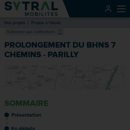
Contenu
CONNEXI
Me
Entête de page
Nos projets
Projets à l'étude
Menu principal
S'abonner aux notifications
Recherche
PROLONGEMENT DU BHNS 7
Pied de page
CHEMINS - PARILLY
SOMMAIRE
Présentation
En détails