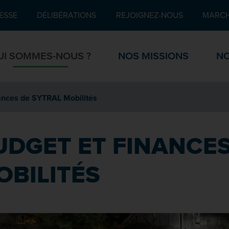
Pied de page
ESSE
DÉLIBÉRATIONS
REJOIGNEZ-NOUS
MARCH
UI SOMMES-NOUS ?
NOS MISSIONS
NO
ances de SYTRAL Mobilités
UDGET ET FINANCES
OBILITÉS