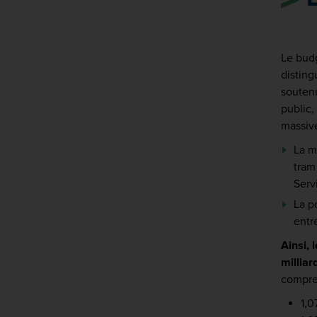
Le bud
distin
soutenu
public,
massiv
La m
tram
Serv
La p
entr
Ainsi, 
milliar
compre
1,0