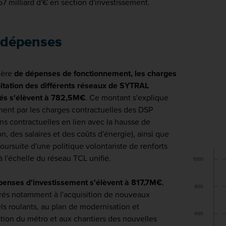
57 milliard d'€ en section d'investissement.
 dépenses
ière
de dépenses de fonctionnement, les charges
oitation des différents réseaux de SYTRAL
tés s'élèvent à 782,5M€
. Ce montant s'explique
ent par les charges contractuelles des DSP
ons contractuelles en lien avec la hausse de
tion, des salaires et des coûts d'énergie), ainsi que
poursuite d'une politique volontariste de renforts
 à l'échelle du réseau TCL unifié.
penses d'investissement s'élèvent à 817,7M€
,
rés notamment à l'acquisition de nouveaux
ls roulants, au plan de modernisation et
sation du métro et aux chantiers des nouvelles