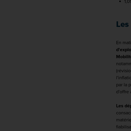
1,0
Les
En mat
d'expl
Mobili
notamm
(révisi
l'infla
par la 
d'offre
Les dé
consac
matérie
fiabili