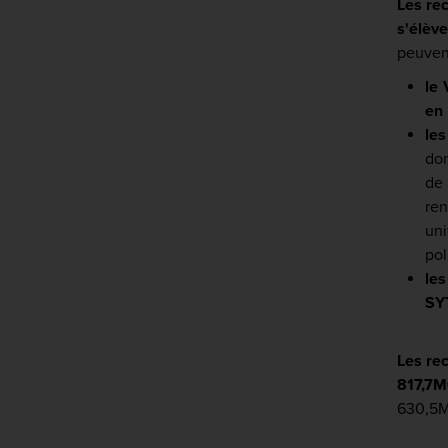
Les re
s'élève
peuvent
le
en
les
don
de
ren
uni
pol
le
SYT
Les rec
817,7
630,5