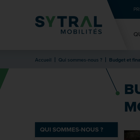
Contenu
Entête de page
Menu principal
Recherche
PR
Q
Accueil
Qui sommes-nous ?
Budget et fin
B
M
QUI SOMMES-NOUS ?