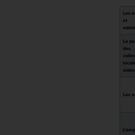
Les e
et
admin
La pa
des
collec
local
aides
Les u
L'emp