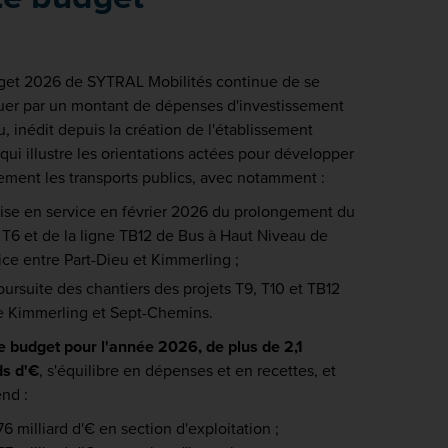
get 2026 de SYTRAL Mobilités continue de se
guer par un montant de dépenses d'investissement
, inédit depuis la création de l'établissement
 qui illustre les orientations actées pour développer
ement les transports publics, avec notamment :
ise en service en février 2026 du prolongement du
 T6 et de la ligne TB12 de Bus à Haut Niveau de
ice entre Part-Dieu et Kimmerling ;
oursuite des chantiers des projets T9, T10 et TB12
e Kimmerling et Sept-Chemins.
le budget pour l'année 2026, de plus de 2,1
ds d'€
, s'équilibre en dépenses et en recettes, et
nd :
76 milliard d'€ en section d'exploitation ;