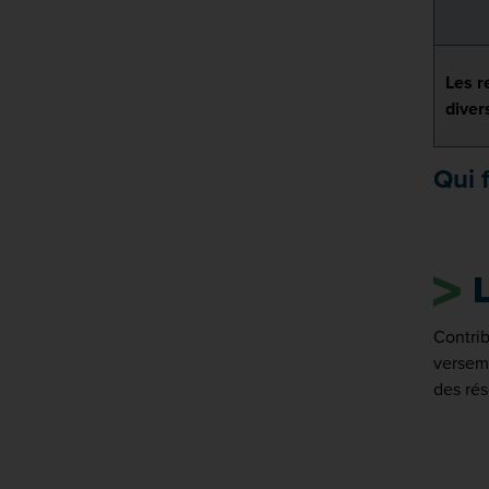
Les r
diver
Qui 
Contrib
verseme
des rés