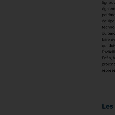
lignes 
égalem
patrimo
équipem
technol
du parc
faire é
qui doi
l'avita
Enfin, 
prolong
représe
Les