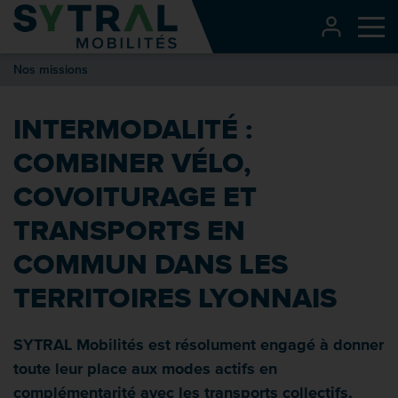
Contenu
CONNEXI
Me
Entête de page
Nos missions
Menu principal
Recherche
INTERMODALITÉ :
Pied de page
COMBINER VÉLO,
COVOITURAGE ET
TRANSPORTS EN
COMMUN DANS LES
TERRITOIRES LYONNAIS
SYTRAL Mobilités est résolument engagé à donner
toute leur place aux modes actifs en
complémentarité avec les transports collectifs,