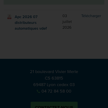
Apc 
03
Télécharger
Apc 2026 07
juillet
distributeurs
2026
automatiques vdef
21 boulevard Vivier Merle
CS 63815
69487 Lyon cedex 03
04 72 84 58 00
CONTACTEZ-NOUS