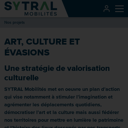
Contenu
CONNEXI
Me
Entête de page
Nos projets
Menu principal
Recherche
ART, CULTURE ET
Pied de page
ÉVASIONS
Une stratégie de valorisation
culturelle
SYTRAL Mobilités met en oeuvre un plan d'action
qui vise notamment à stimuler l'imagination et
agrémenter les déplacements quotidiens,
démocratiser l'art et la culture mais aussi fédérer
nos territoires pour mettre en lumière le patrimoine
et l'histoire des lieux desservis par nos transports