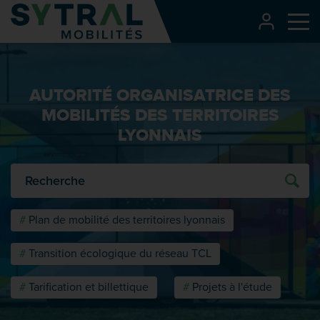
Contenu
CONNEXI
Me
Entête de page
Menu principal
AUTORITÉ ORGANISATRICE DES
Recherche
MOBILITÉS DES TERRITOIRES
Pied de page
LYONNAIS
O
Plan de mobilité des territoires lyonnais
Transition écologique du réseau TCL
Tarification et billettique
Projets à l'étude