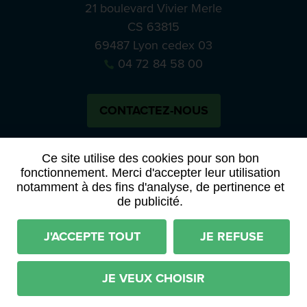
21 boulevard Vivier Merle
CS 63815
69487 Lyon cedex 03
04 72 84 58 00
CONTACTEZ-NOUS
Bluesky
Notre actual
Ce site utilise des cookies pour son bon
fonctionnement. Merci d'accepter leur utilisation
notamment à des fins d'analyse, de pertinence et
PRESSE
APPELS À MANIFESTATION D’INTÉRÊT
de publicité.
ACTES ET DÉLIBÉRATIONS
J'ACCEPTE TOUT
JE REFUSE
Mentions légales
RGPD
Plan du site
Déclaration d'accessibilité (partiellement conforme)
JE VEUX CHOISIR
Conditions générales d'utilisation