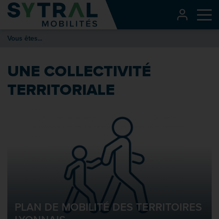
Contenu
CONNEXI
Me
Entête de page
Vous êtes...
Menu principal
Recherche
UNE COLLECTIVITÉ
Pied de page
TERRITORIALE
PLAN DE MOBILITÉ DES TERRITOIRES