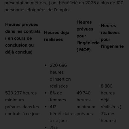
présentation métiers…) ont bénéficié en 2025 à plus de 100
personnes éloignées de l'emploi.
Heures
Heures prévues
Heures
prévues
dans les contrats
Heures déjà
réalisées
pour
( en cours de
réalisées
pour
l'ingénierie
conclusion ou
l'ingénierie
( MOE)
déjà conclus)
220 686
heures
d'insertion
réalisées
8 880
523 237 heures
8% de
49 740
heures
minimum
femmes
heures
déjà
prévues dans les
413
minimum
réalisées (
contrats à ce jour
bénéficiaires
prévues
3% des
à ce jour
heures)
75%