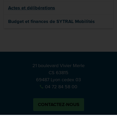
Actes et délibérations
Budget et finances de SYTRAL Mobilités
21 boulevard Vivier Merle
CS 63815
69487 Lyon cedex 03
04 72 84 58 00
CONTACTEZ-NOUS