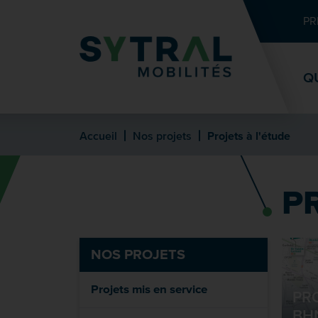
Contenu
Entête de page
Menu principal
Recherche
PR
Q
Accueil
Nos projets
Projets à l'étude
P
NOS PROJETS
Projets mis en service
PR
BH