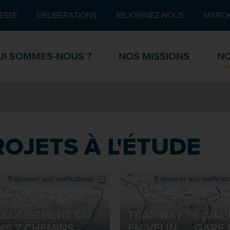
Pied de page
ESSE
DÉLIBÉRATIONS
REJOIGNEZ-NOUS
MARCH
UI SOMMES-NOUS ?
NOS MISSIONS
NO
ROJETS À L'ÉTUDE
S'abonner aux notifications
S'abonner aux notificat
OLONGEMENT DU
TRAMWAY T8 (VAU
NS 7 CHEMINS -
EN-VELIN ↔ GARE 