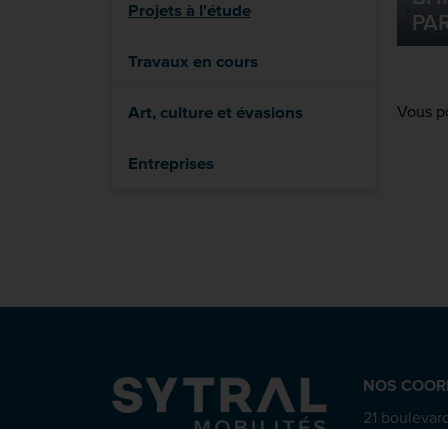
Projets à l'étude
PAR
Travaux en cours
Vous p
Art, culture et évasions
Entreprises
NOS COOR
21 boulevard
CS 63815