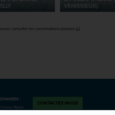
ILLY
VÉNISSIEUX)
ouvez consulter les concertations passées
ici
DONNÉES :
CONTACTEZ-NOUS
 Vivier Merle