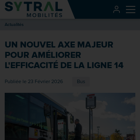
Contenu
CONNEXI
Me
Entête de page
Actualités
Menu principal
Recherche
UN NOUVEL AXE MAJEUR
Pied de page
POUR AMÉLIORER
L'EFFICACITÉ DE LA LIGNE 14
Publiée le 23 Février 2026
Bus