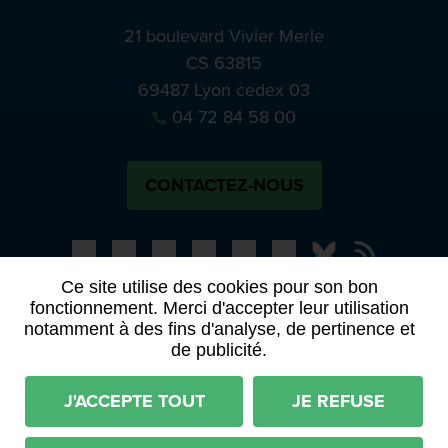
21 boulevard Vivier Merle
CS 63815
69487 Lyon cedex 03
04 72 84 58 00
CONTACTEZ-NOUS
Bluesky
Notre actual
Ce site utilise des cookies pour son bon
fonctionnement. Merci d'accepter leur utilisation
PRESSE
APPELS À MANIFESTATION D’INTÉRÊT
notamment à des fins d'analyse, de pertinence et
ACTES ET DÉLIBÉRATIONS
de publicité.
Mentions légales
RGPD
Plan du site
J'ACCEPTE TOUT
JE REFUSE
Déclaration d'accessibilité (partiellement conforme)