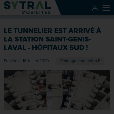
Contenu
CONNEXI
Me
Entête de page
Menu principal
LE TUNNELIER EST ARRIVÉ À
Recherche
LA STATION SAINT-GENIS-
Pied de page
LAVAL - HÔPITAUX SUD !
Publiée le 16 Juillet 2020
Prolongement métro B