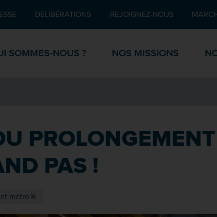
Pied de page
ESSE
DÉLIBÉRATIONS
REJOIGNEZ-NOUS
MARCH
UI SOMMES-NOUS ?
NOS MISSIONS
NO
 DU PROLONGEMENT
ND PAS !
nt métro B