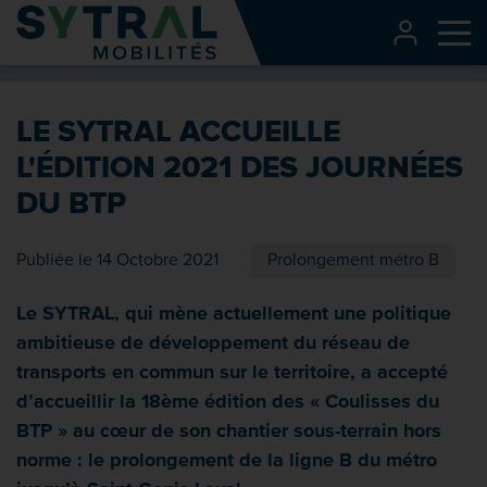
Contenu
CONNEXI
Me
Entête de page
Menu principal
LE SYTRAL ACCUEILLE
Recherche
L'ÉDITION 2021 DES JOURNÉES
Pied de page
DU BTP
Publiée le 14 Octobre 2021
Prolongement métro B
Le SYTRAL, qui mène actuellement une politique
ambitieuse de développement du réseau de
transports en commun sur le territoire, a accepté
d’accueillir la 18ème édition des « Coulisses du
BTP » au cœur de son chantier sous-terrain hors
norme : le prolongement de la ligne B du métro