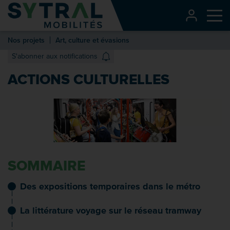
Contenu
CONNEXI
Me
Entête de page
Nos projets
Art, culture et évasions
Menu principal
S'abonner aux notifications
Recherche
ACTIONS CULTURELLES
Pied de page
SOMMAIRE
Des expositions temporaires dans le métro
La littérature voyage sur le réseau tramway