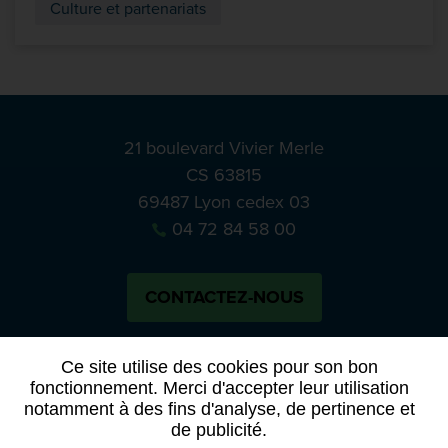
Culture et partenariats
21 boulevard Vivier Merle
CS 63815
69487 Lyon cedex 03
04 72 84 58 00
CONTACTEZ-NOUS
Bluesky
Notre actual
Ce site utilise des cookies pour son bon
fonctionnement. Merci d'accepter leur utilisation
notamment à des fins d'analyse, de pertinence et
PRESSE
APPELS À MANIFESTATION D’INTÉRÊT
de publicité.