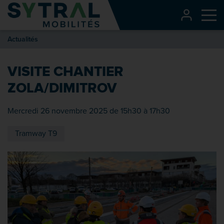
Contenu
CONNEXI
Me
Entête de page
Actualités
Menu principal
Recherche
VISITE CHANTIER
Pied de page
ZOLA/DIMITROV
Mercredi 26 novembre 2025 de 15h30 à 17h30
Tramway T9