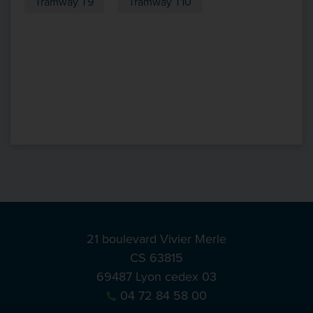
Tramway T9
Tramway T10
21 boulevard Vivier Merle
CS 63815
69487 Lyon cedex 03
04 72 84 58 00