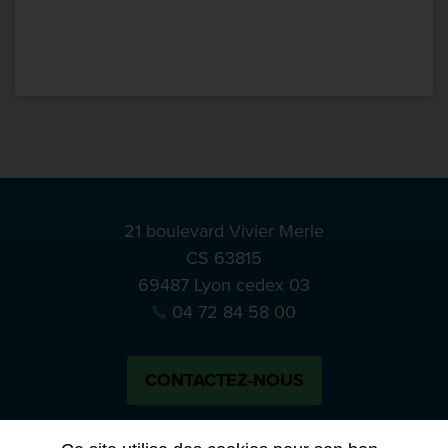
21 boulevard Vivier Merle
CS 63815
69487 Lyon cedex 03
04 72 84 58 00
CONTACTEZ-NOUS
Bluesky
Notre actual