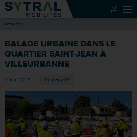
Contenu
CONNEXI
Me
Entête de page
Actualités
Menu principal
Recherche
BALADE URBAINE DANS LE
Pied de page
QUARTIER SAINT-JEAN À
VILLEURBANNE
17 juin 2026
Tramway T9