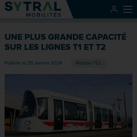
Contenu
CONNEXI
Me
Entête de page
Menu principal
UNE PLUS GRANDE CAPACITÉ
Recherche
SUR LES LIGNES T1 ET T2
Pied de page
Publiée le 29 Janvier 2024
Réseau TCL