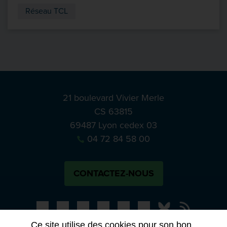
Réseau TCL
21 boulevard Vivier Merle
CS 63815
69487 Lyon cedex 03
04 72 84 58 00
CONTACTEZ-NOUS
Bluesky
Notre actual
Ce site utilise des cookies pour son bon