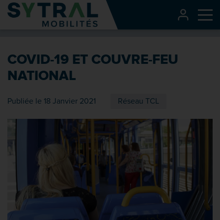
Contenu
CONNEXI
Me
Entête de page
Menu principal
COVID-19 ET COUVRE-FEU
Recherche
NATIONAL
Pied de page
Publiée le 18 Janvier 2021
Réseau TCL