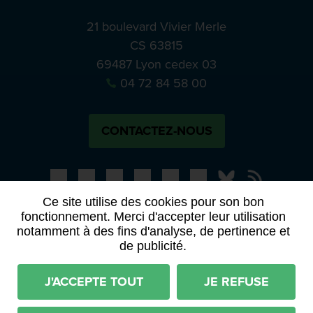
21 boulevard Vivier Merle
CS 63815
69487 Lyon cedex 03
04 72 84 58 00
CONTACTEZ-NOUS
Bluesky
Notre actual
Ce site utilise des cookies pour son bon
fonctionnement. Merci d'accepter leur utilisation
PRESSE
APPELS À MANIFESTATION D’INTÉRÊT
notamment à des fins d'analyse, de pertinence et
ACTES ET DÉLIBÉRATIONS
de publicité.
Mentions légales
RGPD
Plan du site
J'ACCEPTE TOUT
JE REFUSE
Déclaration d'accessibilité (partiellement conforme)