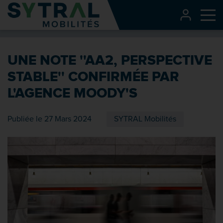
Contenu
CONNEXI
Me
Entête de page
Menu principal
UNE NOTE ''AA2, PERSPECTIVE
Recherche
STABLE'' CONFIRMÉE PAR
Pied de page
L'AGENCE MOODY'S
Publiée le 27 Mars 2024
SYTRAL Mobilités