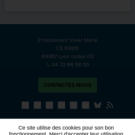
21 boulevard Vivier Merle
CS 63815
69487 Lyon cedex 03
04 72 84 58 00
CONTACTEZ-NOUS
Bluesky
Notre actual
PRESSE
APPELS À MANIFESTATION D’INTÉRÊT
Ce site utilise des cookies pour son bon
ACTES ET DÉLIBÉRATIONS
fonctionnement. Merci d'accepter leur utilisation