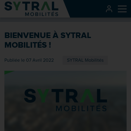
Contenu
CONNEXI
Me
Entête de page
Menu principal
BIENVENUE À SYTRAL
Recherche
MOBILITÉS !
Pied de page
Publiée le 07 Avril 2022
SYTRAL Mobilités