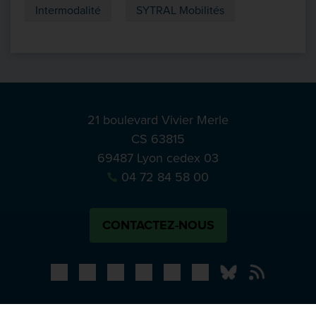
Intermodalité
SYTRAL Mobilités
21 boulevard Vivier Merle
CS 63815
69487 Lyon cedex 03
04 72 84 58 00
CONTACTEZ-NOUS
Bluesky
Notre actual
PRESSE
APPELS À MANIFESTATION D’INTÉRÊT