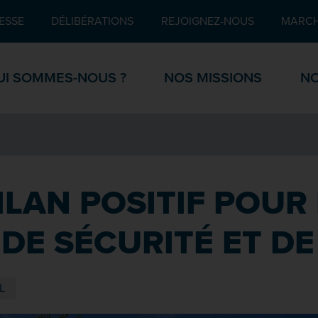
Pied de page
ESSE
DÉLIBÉRATIONS
REJOIGNEZ-NOUS
MARCH
UI SOMMES-NOUS ?
NOS MISSIONS
NO
ILAN POSITIF POUR
 DE SÉCURITÉ ET D
L