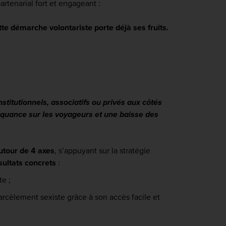
artenarial fort et engageant :
tte démarche volontariste porte déjà ses fruits.
stitutionnels, associatifs ou privés aux côtés
nquance sur les voyageurs et une baisse des
utour de 4 axes
,
s’appuyant sur la stratégie
sultats concrets
:
te ;
harcèlement sexiste grâce à son accès facile et