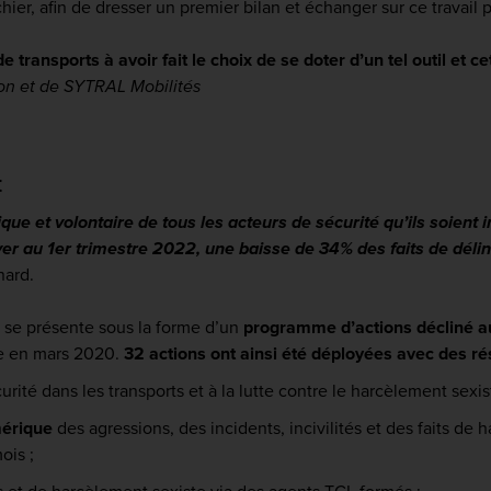
ier, afin de dresser un premier bilan et échanger sur ce travail p
ransports à avoir fait le choix de se doter d’un tel outil et ce
yon et de SYTRAL Mobilités
t
e et volontaire de tous les acteurs de sécurité qu’ils soient in
ver au 1er trimestre 2022, une baisse de 34% des faits de déli
nard.
t se présente sous la forme d’un
programme d’actions décliné a
ue en mars 2020.
32 actions ont ainsi été déployées avec des ré
urité dans les transports et à la lutte contre le harcèlement sexis
érique
des agressions, des incidents, incivilités et des faits de 
ois ;