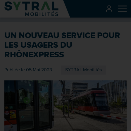
Contenu
CONNEXI
Me
Entête de page
Menu principal
UN NOUVEAU SERVICE POUR
Recherche
LES USAGERS DU
Pied de page
RHÔNEXPRESS
Publiée le 05 Mai 2023
SYTRAL Mobilités