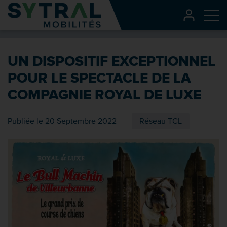
Contenu
CONNEXI
Me
Entête de page
Menu principal
UN DISPOSITIF EXCEPTIONNEL
Recherche
POUR LE SPECTACLE DE LA
Pied de page
COMPAGNIE ROYAL DE LUXE
Publiée le 20 Septembre 2022
Réseau TCL