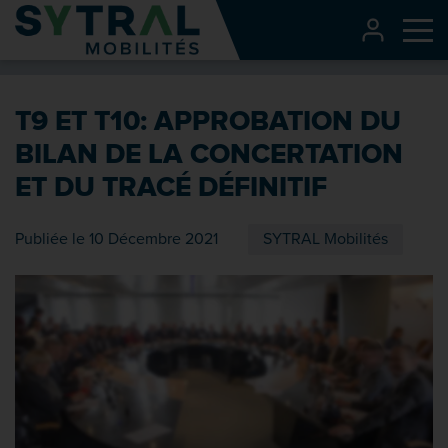
Contenu
CONNEXI
Me
Entête de page
Menu principal
T9 ET T10: APPROBATION DU
Recherche
BILAN DE LA CONCERTATION
Pied de page
ET DU TRACÉ DÉFINITIF
Publiée le 10 Décembre 2021
SYTRAL Mobilités