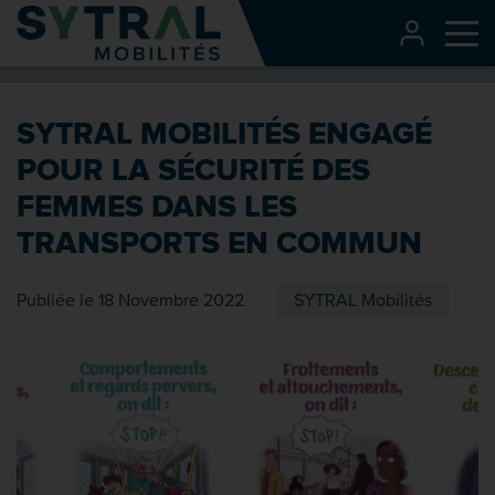
Contenu
CONNEXI
Me
Entête de page
Menu principal
SYTRAL MOBILITÉS ENGAGÉ
Recherche
POUR LA SÉCURITÉ DES
Pied de page
FEMMES DANS LES
TRANSPORTS EN COMMUN
Publiée le 18 Novembre 2022
SYTRAL Mobilités