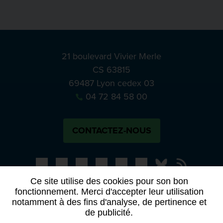
21 boulevard Vivier Merle
CS 63815
69487 Lyon cedex 03
04 72 84 58 00
CONTACTEZ-NOUS
Bluesky
Notre actual
Ce site utilise des cookies pour son bon
fonctionnement. Merci d'accepter leur utilisation
PRESSE
APPELS À MANIFESTATION D’INTÉRÊT
notamment à des fins d'analyse, de pertinence et
ACTES ET DÉLIBÉRATIONS
de publicité.