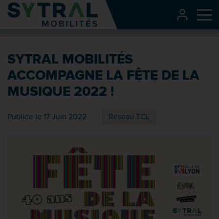
Contenu
CONNEXI
Me
Entête de page
Menu principal
SYTRAL MOBILITÉS
Recherche
ACCOMPAGNE LA FÊTE DE LA
Pied de page
MUSIQUE 2022 !
Publiée le 17 Juin 2022
Réseau TCL