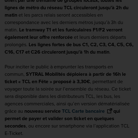
offert par une trentaine de groupes locaux, toutes les
lignes de métro du réseau TCL circuleront jusqu’à 2h du
matin
et les parcs relais seront accessibles en
correspondance avec les derniers métros jusqu’à 3h du
matin.
Le tramway T1 et les funiculaires F1/F2 verront
également leur offre renforcée
et leurs derniers départs
prolongés.
Les lignes fortes de bus C1, C2, C3, C4, C5, C6,
C16, C17 et C26 circuleront jusqu’à 1h du matin
.
Pour inciter le public à emprunter les transports en
commun,
SYTRAL Mobilités déploiera à partir de 16h le
ticket « TCL en Fête » proposé à 3,30€
, permettant de
voyager toute la soirée sur l’ensemble du réseau. Ce ticket
sera disponible dans les distributeurs TCL, les bus, les
agences commerciales, ainsi qu’en version dématérialisée
grâce au
nouveau service
TCL Carte bancaire
qui
permet de payer et valider son ticket en quelques
secondes
, ou encore sur smartphone via l’application TCL
E-Ticket.