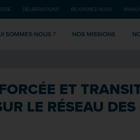
Pied de page
ESSE
DÉLIBÉRATIONS
REJOIGNEZ-NOUS
MARCH
UI SOMMES-NOUS ?
NOS MISSIONS
NO
FORCÉE ET TRANSI
UR LE RÉSEAU DES