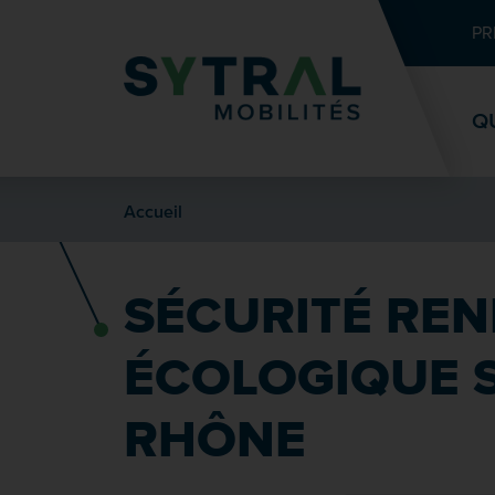
Contenu
Entête de page
Menu principal
Recherche
PR
Q
Accueil
SÉCURITÉ REN
ÉCOLOGIQUE S
RHÔNE