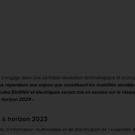
RAL s’engage dans une véritable révolution technologique et écol
s répondons aux enjeux que constituent les mobilités durables
icules BioGNV et électriques seront mis en service sur le rése
à horizon 2029
»
.
u à horizon 2023
n, d’information multimodale et de planification de l’ensemble d