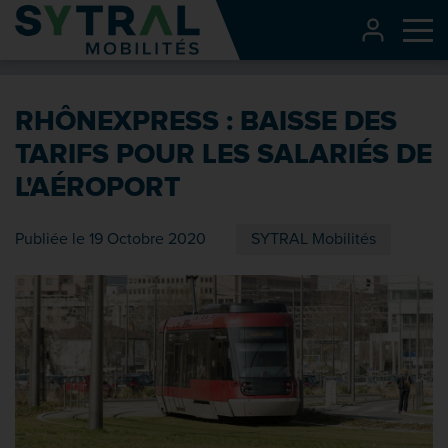
Contenu
CONNEXI
Me
Entête de page
Menu principal
RHÔNEXPRESS : BAISSE DES
Recherche
TARIFS POUR LES SALARIÉS DE
Pied de page
L'AÉROPORT
Publiée le 19 Octobre 2020
SYTRAL Mobilités