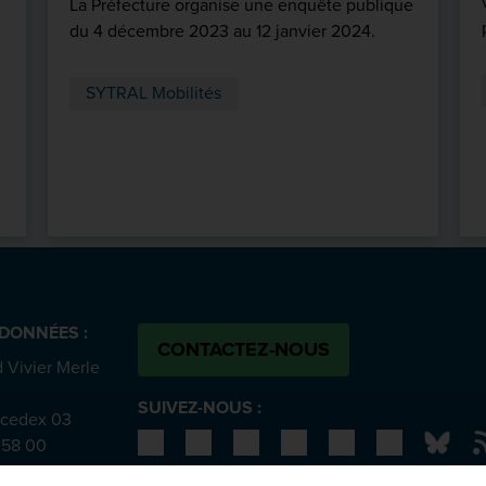
La Préfecture organise une enquête publique
du 4 décembre 2023 au 12 janvier 2024.
SYTRAL Mobilités
DONNÉES :
CONTACTEZ-NOUS
 Vivier Merle
SUIVEZ-NOUS :
 cedex 03
Bluesky
N
 58 00