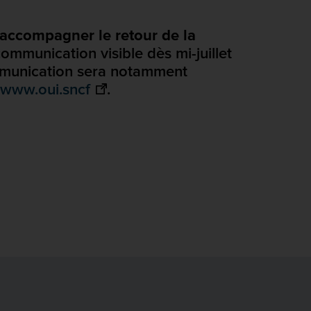
accompagner le retour de la
mmunication visible dès mi-juillet
mmunication sera notamment
www.oui.sncf
.