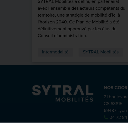
SYTRAL Mobilités a défini, en partenariat
avec l’ensemble des acteurs compétents du
territoire, une stratégie de mobilité d’ici à
l'horizon 2040. Ce Plan de Mobilité a été
définitivement approuvé par les élus du
Conseil d’administration.
Intermodalité
SYTRAL Mobilités
NOS COOR
21 boulevard
CS 63815
69487 Lyon
04 72 84