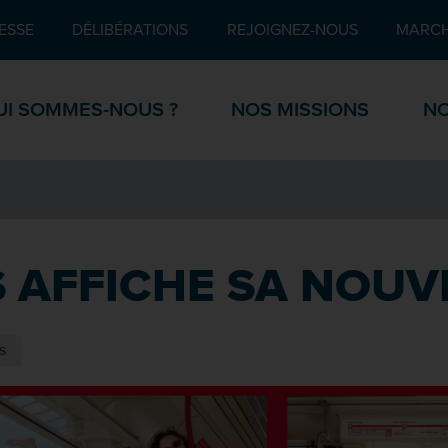
Pied de page
ESSE
DÉLIBÉRATIONS
REJOIGNEZ-NOUS
MARCH
UI SOMMES-NOUS ?
NOS MISSIONS
NO
 AFFICHE SA NOUV
s