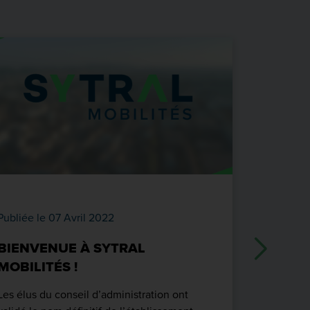
Publiée le 07 Avril 2022
Publiée le
BIENVENUE À SYTRAL
BONNE 
MOBILITÉS !
Les équip
présentent
Les élus du conseil d’administration ont
nouvelle 