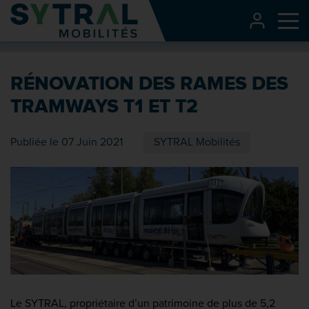
Contenu
CONNEXI
Me
Entête de page
Menu principal
RÉNOVATION DES RAMES DES
Recherche
TRAMWAYS T1 ET T2
Pied de page
Publiée le 07 Juin 2021
SYTRAL Mobilités
Le SYTRAL, propriétaire d’un patrimoine de plus de 5,2