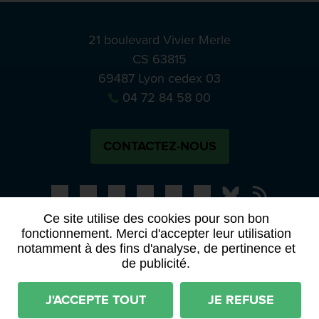
21 boulevard Vivier Merle
CS 63815
69487 Lyon cedex 03
04 72 84 58 00
CONTACTEZ-NOUS
Bluesky
Notre actual
Ce site utilise des cookies pour son bon
fonctionnement. Merci d'accepter leur utilisation
PRESSE
APPELS À MANIFESTATION D’INTÉRÊT
notamment à des fins d'analyse, de pertinence et
ACTES ET DÉLIBÉRATIONS
de publicité.
Mentions légales
RGPD
Plan du site
J'ACCEPTE TOUT
JE REFUSE
Déclaration d'accessibilité (partiellement conforme)