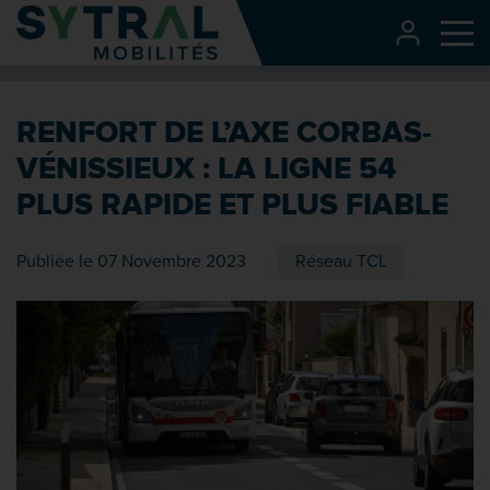
Contenu
CONNEXI
Me
Entête de page
Menu principal
RENFORT DE L’AXE CORBAS-
Recherche
VÉNISSIEUX : LA LIGNE 54
Pied de page
PLUS RAPIDE ET PLUS FIABLE
Publiée le 07 Novembre 2023
Réseau TCL