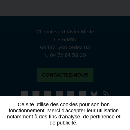
21 boulevard Vivier Merle
CS 63815
69487 Lyon cedex 03
04 72 84 58 00
CONTACTEZ-NOUS
Bluesky
Notre actual
Ce site utilise des cookies pour son bon
fonctionnement. Merci d'accepter leur utilisation
PRESSE
APPELS À MANIFESTATION D’INTÉRÊT
notamment à des fins d'analyse, de pertinence et
ACTES ET DÉLIBÉRATIONS
de publicité.