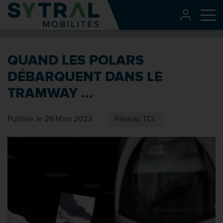
Contenu
CONNEXI
Me
Entête de page
Menu principal
QUAND LES POLARS
Recherche
DÉBARQUENT DANS LE
Pied de page
TRAMWAY ...
Publiée le 29 Mars 2023
Réseau TCL