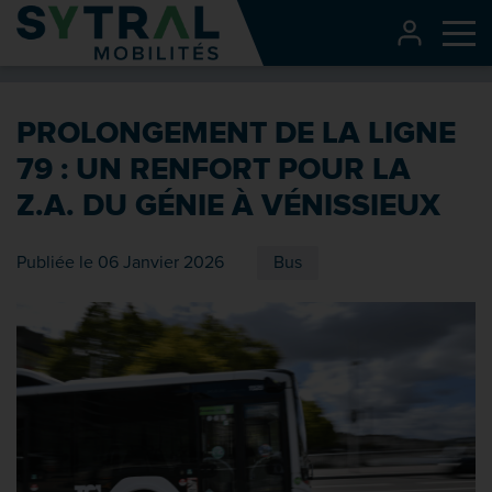
Contenu
CONNEXI
Me
Entête de page
Menu principal
PROLONGEMENT DE LA LIGNE
Recherche
79 : UN RENFORT POUR LA
Pied de page
Z.A. DU GÉNIE À VÉNISSIEUX
Publiée le 06 Janvier 2026
Bus