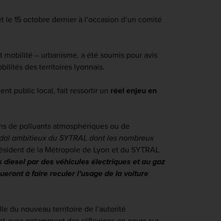
t le 15 octobre dernier à l’occasion d’un comité
t mobilité – urbanisme, a été soumis pour avis
ilités des territoires lyonnais.
 public local, fait ressortir un
réel enjeu en
ions de polluants atmosphériques ou de
modal ambitieux du SYTRAL dont les nombreux
résident de la Métropole de Lyon et du SYTRAL
diesel par des véhicules électriques et au gaz
eront à faire reculer l’usage de la voiture
lle du nouveau territoire de l’autorité
uant avec notamment des réflexions en cours sur