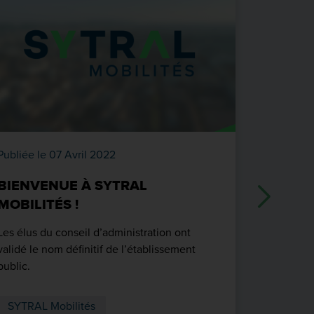
Publiée le 07 Avril 2022
Publiée le
BIENVENUE À SYTRAL
BONNE 
MOBILITÉS !
Les équip
présentent
Les élus du conseil d’administration ont
nouvelle 
validé le nom définitif de l’établissement
public.
SYTRAL 
SYTRAL Mobilités