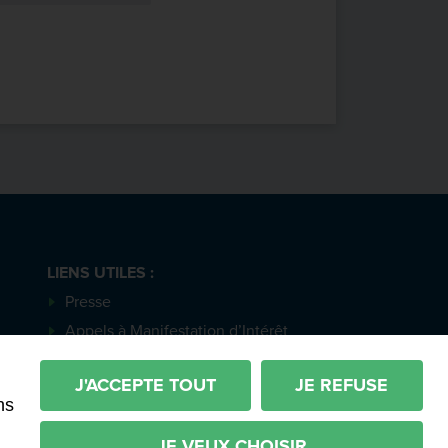
LIENS UTILES :
Presse
Appels à Manifestation d’Intérêt
Actes et délibérations
otre actualité
J'ACCEPTE TOUT
JE REFUSE
ns
JE VEUX CHOISIR
les
Imaginé par
Neftis
- CMS :
Flexit
©‎