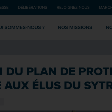
Pied de page
ESSE
DÉLIBÉRATIONS
REJOIGNEZ-NOUS
MARCH
UI SOMMES-NOUS ?
NOS MISSIONS
NO
 DU PLAN DE PROT
 AUX ÉLUS DU SYT
s