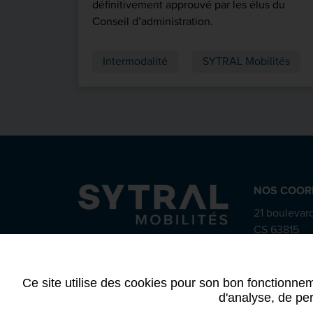
définitivement approuvé par les élus du
Conseil d’administration.
Intermodalité
SYTRAL Mobilités
NOS COOR
21 boulevard
CS 63815
69487 Lyon
04 72 84
Ce site utilise des cookies pour son bon fonctionnem
d'analyse, de per
Mentions légales
-
RGPD
-
Plan du site
-
Déclarat