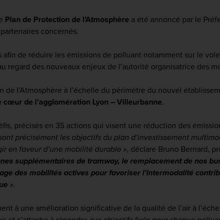
me
Plan de Protection de l’Atmosphère
a été annoncé par le Préfe
t partenaires concernés.
 afin de réduire les émissions de polluant notamment sur le vole
au regard des nouveaux enjeux de l’autorité organisatrice des mob
n de l’Atmosphère à l’échelle du périmètre du nouvel établissement
 le cœur de l’agglomération Lyon – Villeurbanne
.
défis, précisés en 35 actions qui visent une réduction des émiss
sont précisément les objectifs du plan d’investissement multi
ir en faveur d’une mobilité durable »
, déclare Bruno Bernard, p
gnes supplémentaires de tramway, le remplacement de nos bus 
e des mobilités actives pour favoriser l’intermodalité contribu
que
»
.
ent à une amélioration significative de la qualité de l’air à l’éche
nais et s’attache à répondre aux objectifs fixés pour chaque poll