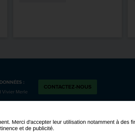
DONNÉES :
CONTACTEZ-NOUS
 Vivier Merle
SUIVEZ-NOUS :
 cedex 03
Bluesky
N
 58 00
ent. Merci d'accepter leur utilisation notamment à des fi
tinence et de publicité.
ion d'accessibilité (partiellement conforme)
-
Conditions généra