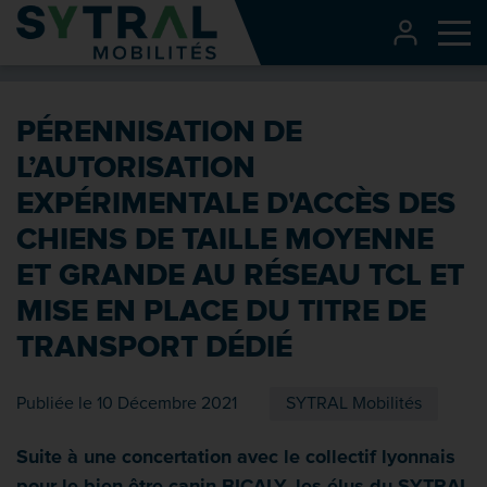
Contenu
CONNEXI
Me
Entête de page
Menu principal
PÉRENNISATION DE
Recherche
L’AUTORISATION
Pied de page
EXPÉRIMENTALE D'ACCÈS DES
CHIENS DE TAILLE MOYENNE
ET GRANDE AU RÉSEAU TCL ET
MISE EN PLACE DU TITRE DE
TRANSPORT DÉDIÉ
Publiée le 10 Décembre 2021
SYTRAL Mobilités
Suite à une concertation avec le collectif lyonnais
pour le bien-être canin BICALY, les élus du SYTRAL