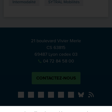
Intermodalité
SYTRAL Mobilités
21 boulevard Vivier Merle
CS 63815
69487 Lyon cedex 03
04 72 84 58 00
CONTACTEZ-NOUS
Bluesky
Notre actual
PRESSE
APPELS À MANIFESTATION D’INTÉRÊT