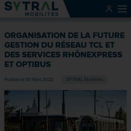
Contenu
CONNEXI
Me
Entête de page
Menu principal
ORGANISATION DE LA FUTURE
Recherche
GESTION DU RÉSEAU TCL ET
Pied de page
DES SERVICES RHÔNEXPRESS
ET OPTIBUS
Publiée le 10 Mars 2022
SYTRAL Mobilités