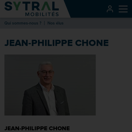
Contenu
CONNEXI
Me
Entête de page
Qui sommes-nous ?
Nos élus
Menu principal
Recherche
JEAN-PHILIPPE CHONE
Pied de page
JEAN-PHILIPPE CHONE