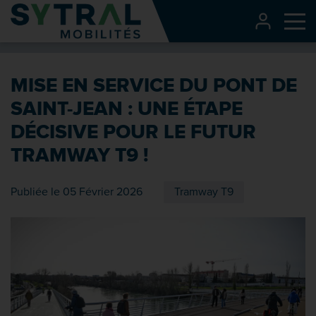
Contenu
CONNEXI
Me
Entête de page
Menu principal
MISE EN SERVICE DU PONT DE
Recherche
SAINT-JEAN : UNE ÉTAPE
Pied de page
DÉCISIVE POUR LE FUTUR
TRAMWAY T9 !
Publiée le 05 Février 2026
Tramway T9