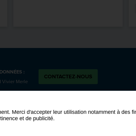
DONNÉES :
CONTACTEZ-NOUS
 Vivier Merle
SUIVEZ-NOUS :
 cedex 03
Bluesky
N
 58 00
ent. Merci d'accepter leur utilisation notamment à des fi
tinence et de publicité.
ion d'accessibilité (partiellement conforme)
-
Conditions généra