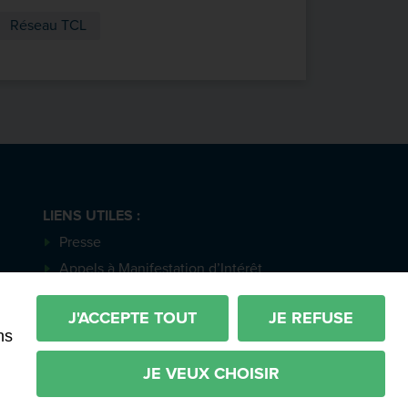
Réseau TCL
LIENS UTILES :
Presse
Appels à Manifestation d’Intérêt
Actes et délibérations
otre actualité
J'ACCEPTE TOUT
JE REFUSE
ns
JE VEUX CHOISIR
les
Imaginé par
Neftis
- CMS :
Flexit
©‎