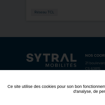
Réseau TCL
NOS COOR
21 boulevard
CS 63815
69487 Lyon
04 72 84
Ce site utilise des cookies pour son bon fonctionnem
d'analyse, de per
Mentions légales
-
RGPD
-
Plan du site
-
Déclarat
d'utilisation