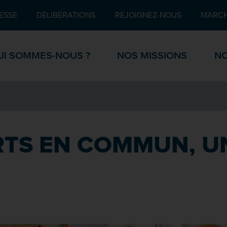
Pied de page
ESSE
DÉLIBÉRATIONS
REJOIGNEZ-NOUS
MARCH
UI SOMMES-NOUS ?
NOS MISSIONS
NO
RTS EN COMMUN, U