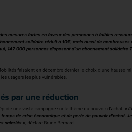
des mesures fortes en faveur des personnes à faibles ressour
abonnement solidaire réduit à 10€, mais aussi de nombreuses ré
d’hui, 147 000 personnes disposent d’un abonnement solidaire 
obilités faisaient en décembre dernier le choix d’une hausse m
t les usagers les plus vulnérables.
és par une réduction
éploie une vaste campagne sur le thème du pouvoir d’achat.
«
L
 temps de crise économique et de perte de pouvoir d’achat. J
rs salariés
»
, déclare Bruno Bernard.