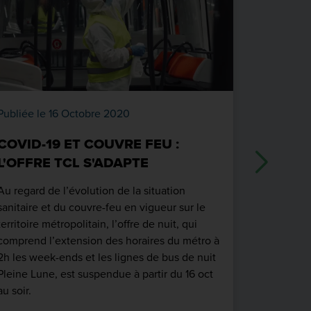
Publiée le 16 Octobre 2020
Publiée le
COVID-19 ET COUVRE FEU :
COVID-
L'OFFRE TCL S'ADAPTE
NATIO
Au regard de l’évolution de la situation
A la suite
sanitaire et du couvre-feu en vigueur sur le
d’étendre 
territoire métropolitain, l’offre de nuit, qui
du territo
comprend l’extension des horaires du métro à
réseau TCL
2h les week-ends et les lignes de bus de nuit
Pleine Lune, est suspendue à partir du 16 oct
Réseau
au soir.