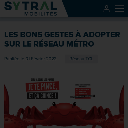
Contenu
CONNEXI
Me
Entête de page
Menu principal
LES BONS GESTES À ADOPTER
Recherche
SUR LE RÉSEAU MÉTRO
Pied de page
Publiée le 01 Février 2023
Réseau TCL