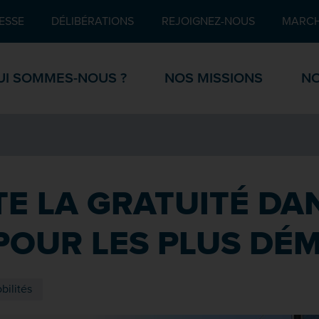
Pied de page
ESSE
DÉLIBÉRATIONS
REJOIGNEZ-NOUS
MARCH
UI SOMMES-NOUS ?
NOS MISSIONS
NO
TE LA GRATUITÉ DA
POUR LES PLUS DÉ
ilités