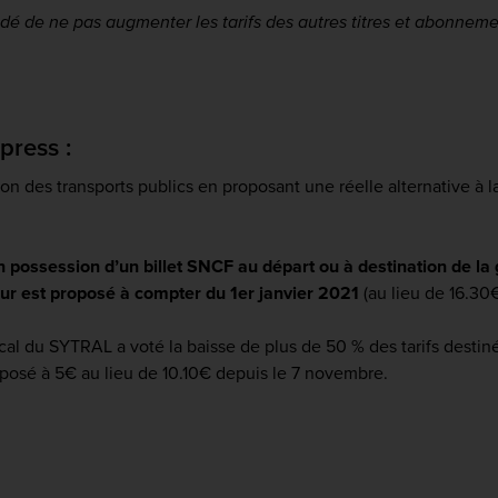
idé de ne pas augmenter les tarifs des autres titres et abonneme
press :
ion des transports publics en proposant une réelle alternative à l
n possession d’un billet SNCF au départ ou à destination de la 
tour est proposé à compter du 1er janvier 2021
(au lieu de 16.3
cal du SYTRAL a voté la baisse de plus de 50 % des tarifs destin
roposé à 5€ au lieu de 10.10€ depuis le 7 novembre.