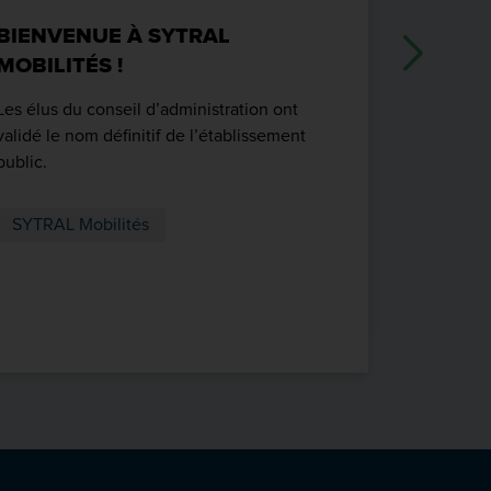
BIENVENUE À SYTRAL
BONNE 
MOBILITÉS !
Les équip
présentent
Les élus du conseil d’administration ont
nouvelle 
validé le nom définitif de l’établissement
public.
SYTRAL 
SYTRAL Mobilités