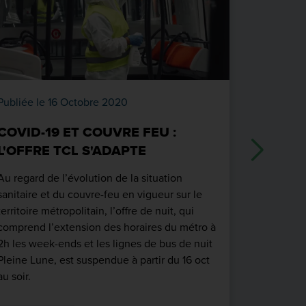
Publiée le 16 Octobre 2020
Publiée le
COVID-19 ET COUVRE FEU :
COVID-
L'OFFRE TCL S'ADAPTE
NATIO
Au regard de l’évolution de la situation
A la suite
sanitaire et du couvre-feu en vigueur sur le
d’étendre 
territoire métropolitain, l’offre de nuit, qui
du territo
comprend l’extension des horaires du métro à
réseau TCL
2h les week-ends et les lignes de bus de nuit
Pleine Lune, est suspendue à partir du 16 oct
Réseau
au soir.