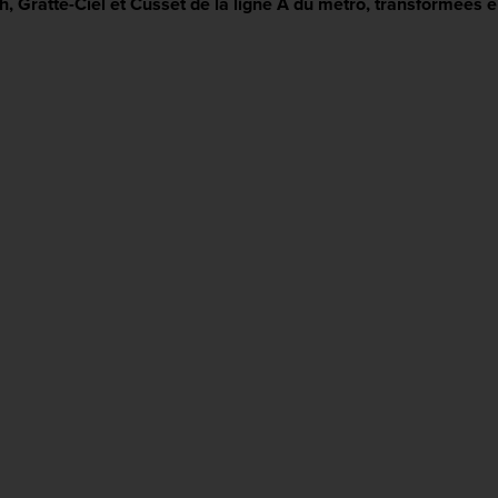
h, Gratte-Ciel et Cusset de la ligne A du métro, transformées 