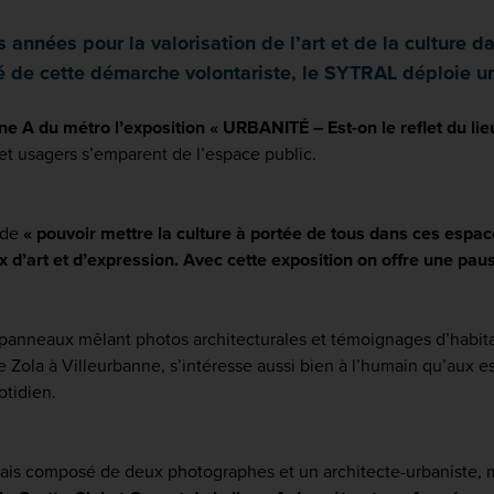
nées pour la valorisation de l’art et de la culture d
é de cette démarche volontariste, le SYTRAL déploie un
gne A du métro l’exposition « URBANITÉ – Est-on le reflet du lieu
et usagers s’emparent de l’espace public.
 de
« pouvoir mettre la culture à portée de tous dans ces espa
ieux d’art et d’expression. Avec cette exposition on offre une pa
panneaux mêlant photos architecturales et témoignages d’habitan
e Zola à Villeurbanne, s’intéresse aussi bien à l’humain qu’aux e
otidien.
nnais composé de deux photographes et un architecte-urbaniste,