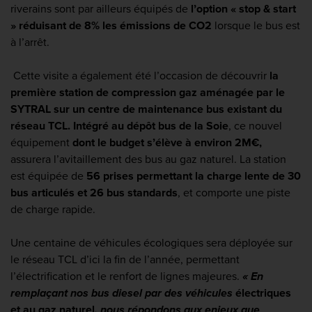
riverains sont par ailleurs équipés de
l’option « stop & start
» réduisant de 8% les émissions de CO2
lorsque le bus est
à l’arrêt.
Cette visite a également été l’occasion de découvrir
la
première station de compression gaz aménagée par le
SYTRAL sur un centre de maintenance bus existant du
réseau TCL. Intégré au dépôt bus de la Soie
, ce nouvel
équipement
dont le budget s’élève à environ 2M€,
assurera l’avitaillement des bus au gaz naturel. La station
est équipée de
56 prises permettant la charge lente de 30
bus articulés et 26 bus standards
, et comporte une piste
de charge rapide.
Une centaine de véhicules écologiques sera déployée sur
le réseau TCL d’ici la fin de l’année, permettant
l’électrification et le renfort de lignes majeures.
« En
remplaçant nos bus diesel par des véhicules
électriques
et au gaz naturel
, nous répondons aux enjeux que