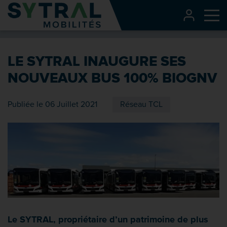
Contenu
CONNEXI
Me
Entête de page
Menu principal
LE SYTRAL INAUGURE SES
Recherche
NOUVEAUX BUS 100% BIOGNV
Pied de page
Publiée le 06 Juillet 2021
Réseau TCL
Le SYTRAL, propriétaire d’un patrimoine de plus