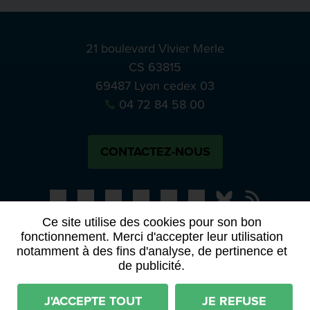
21 boulevard Vivier Merle
CS 63815
69487 Lyon cedex 03
04 72 84 58 00
CONTACTEZ-NOUS
Bluesky
Notre actual
Ce site utilise des cookies pour son bon
fonctionnement. Merci d'accepter leur utilisation
PRESSE
APPELS À MANIFESTATION D’INTÉRÊT
notamment à des fins d'analyse, de pertinence et
ACTES ET DÉLIBÉRATIONS
de publicité.
Mentions légales
RGPD
Plan du site
J'ACCEPTE TOUT
JE REFUSE