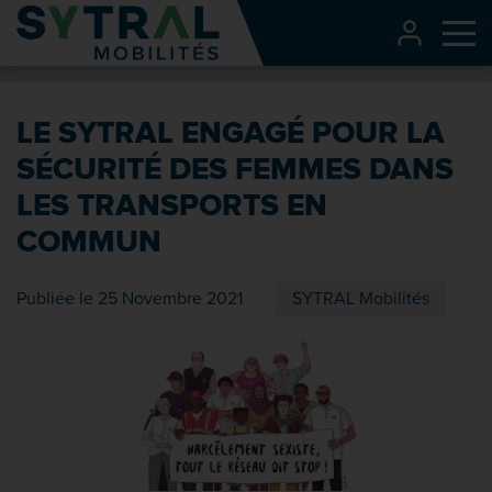
Contenu
CONNEXI
Me
Entête de page
Menu principal
LE SYTRAL ENGAGÉ POUR LA
Recherche
SÉCURITÉ DES FEMMES DANS
Pied de page
LES TRANSPORTS EN
COMMUN
Publiée le 25 Novembre 2021
SYTRAL Mobilités