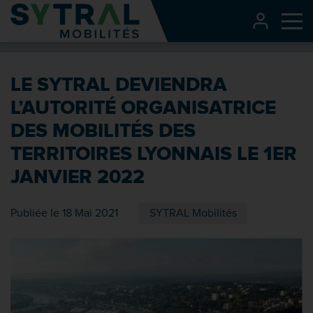
Contenu
CONNEXI
Me
Entête de page
Menu principal
LE SYTRAL DEVIENDRA
Recherche
L’AUTORITÉ ORGANISATRICE
Pied de page
DES MOBILITÉS DES
TERRITOIRES LYONNAIS LE 1ER
JANVIER 2022
Publiée le 18 Mai 2021
SYTRAL Mobilités