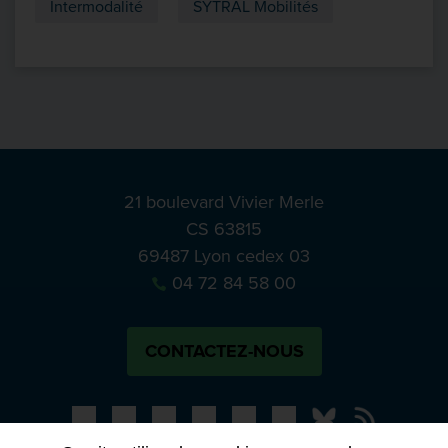
Intermodalité
SYTRAL Mobilités
21 boulevard Vivier Merle
CS 63815
69487 Lyon cedex 03
04 72 84 58 00
CONTACTEZ-NOUS
Bluesky
Notre actual