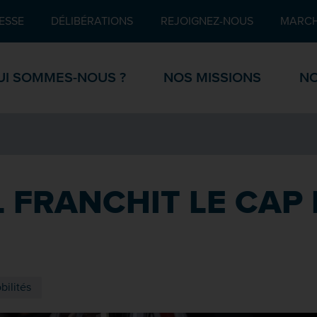
Pied de page
ESSE
DÉLIBÉRATIONS
REJOIGNEZ-NOUS
MARCH
UI SOMMES-NOUS ?
NOS MISSIONS
NO
L FRANCHIT LE CAP 
ilités