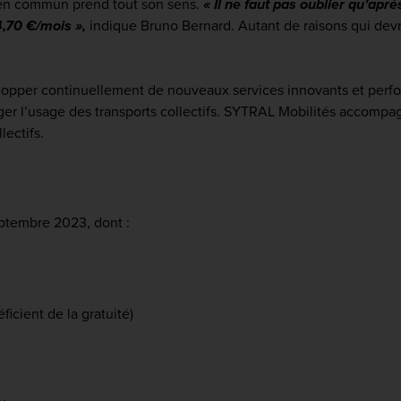
s en commun prend tout son sens.
« Il ne faut pas oublier qu’ap
,70 €/mois »,
indique Bruno Bernard. Autant de raisons qui devra
elopper continuellement de nouveaux services innovants et perfo
ager l’usage des transports collectifs. SYTRAL Mobilités accompa
ectifs.
ptembre 2023, dont :
icient de la gratuité)