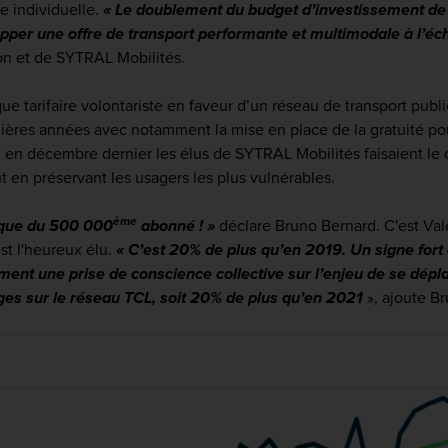
re individuelle.
« Le doublement du budget d’investissement de
er une offre de transport performante et multimodale à l’échel
on et de SYTRAL Mobilités.
ue tarifaire volontariste en faveur d’un réseau de transport pub
ières années avec notamment la mise en place de la gratuité p
té, en décembre dernier les élus de SYTRAL Mobilités faisaient l
out en préservant les usagers les plus vulnérables.
ème
rique du 500 000
abonné ! »
déclare Bruno Bernard. C'est Val
st l'heureux élu.
«
C’est 20% de plus qu’en 2019. Un signe fort 
ement une prise de conscience collective sur l’enjeu de se dép
ages sur le réseau TCL, soit 20% de plus qu’en 2021
», ajoute B