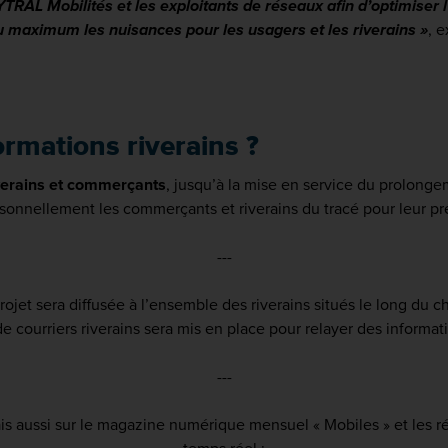
AL Mobilités et les exploitants de réseaux afin d’optimiser l’ef
au maximum les nuisances pour les usagers et les riverains »
, 
formations riverains ?
iverains et commerçants
, jusqu’à la mise en service du prolongem
sonnellement les commerçants et riverains du tracé pour leur prés
---
projet sera diffusée à l’ensemble des riverains situés le long du
e courriers riverains sera mis en place pour relayer des informati
---
mais aussi sur le magazine numérique mensuel « Mobiles » et les 